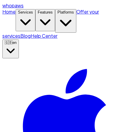
whopaws
Home
Offer your
Services
Features
Platforms
services
Blog
Help Center
🇬🇧
en