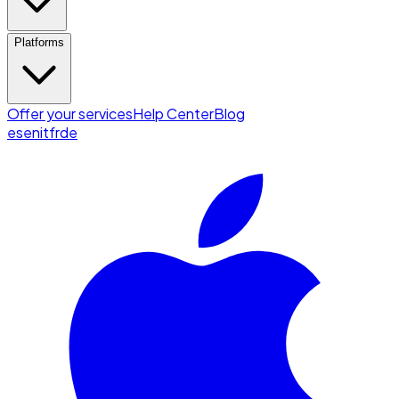
Platforms
Offer your services
Help Center
Blog
es
en
it
fr
de