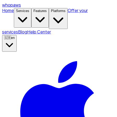
whopaws
Home
Offer your
Services
Features
Platforms
services
Blog
Help Center
🇬🇧
en