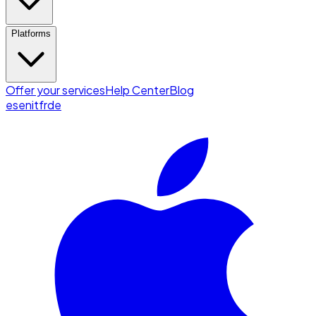
Platforms
Offer your services
Help Center
Blog
es
en
it
fr
de