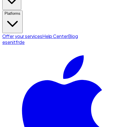
Platforms
Offer your services
Help Center
Blog
es
en
it
fr
de