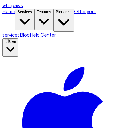
whopaws
Home
Offer your
Services
Features
Platforms
services
Blog
Help Center
🇬🇧
en