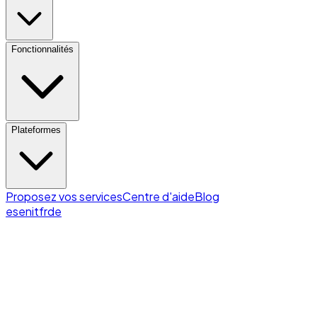
Fonctionnalités
Plateformes
Proposez vos services
Centre d'aide
Blog
es
en
it
fr
de