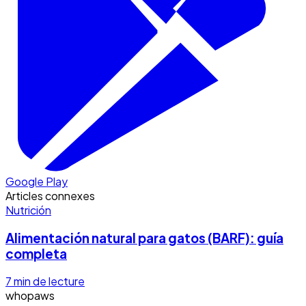
Google Play
Articles connexes
Nutrición
Alimentación natural para gatos (BARF): guía
completa
7
min de lecture
whopaws