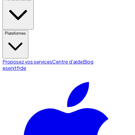
Plateformes
Proposez vos services
Centre d'aide
Blog
es
en
it
fr
de