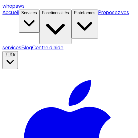
whopaws
Accueil
Proposez vos
Services
Fonctionnalités
Plateformes
services
Blog
Centre d'aide
🇫🇷
fr