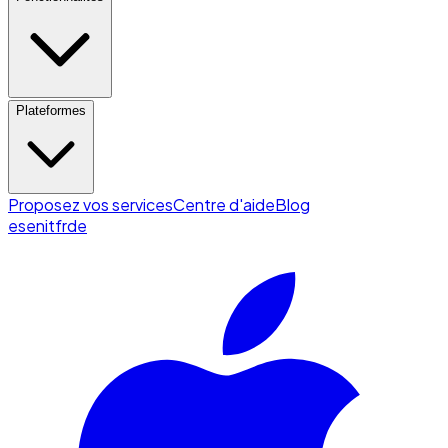
Plateformes
Proposez vos services
Centre d'aide
Blog
es
en
it
fr
de