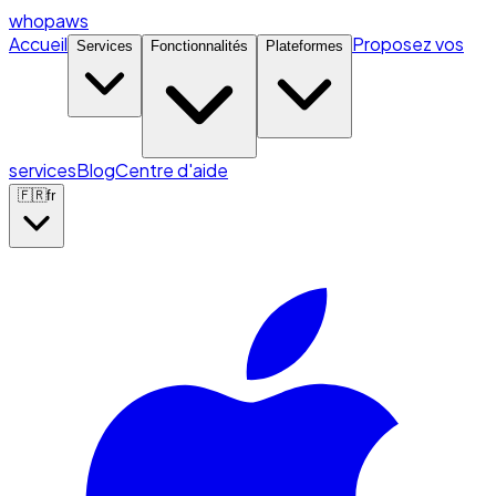
whopaws
Accueil
Proposez vos
Services
Fonctionnalités
Plateformes
services
Blog
Centre d'aide
🇫🇷
fr