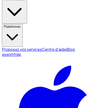
Plateformes
Proposez vos services
Centre d'aide
Blog
es
en
it
fr
de