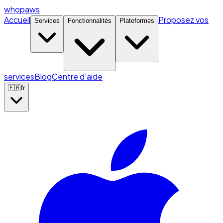
whopaws
Accueil
Proposez vos
Services
Fonctionnalités
Plateformes
services
Blog
Centre d'aide
🇫🇷
fr