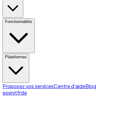
Fonctionnalités
Plateformes
Proposez vos services
Centre d'aide
Blog
es
en
it
fr
de