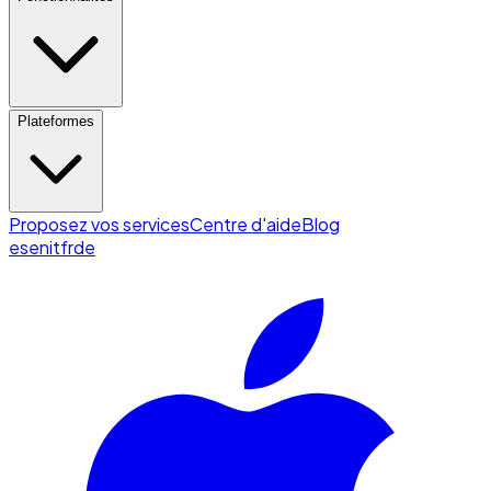
Plateformes
Proposez vos services
Centre d'aide
Blog
es
en
it
fr
de