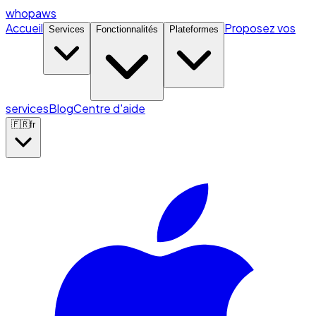
whopaws
Accueil
Proposez vos
Services
Fonctionnalités
Plateformes
services
Blog
Centre d'aide
🇫🇷
fr