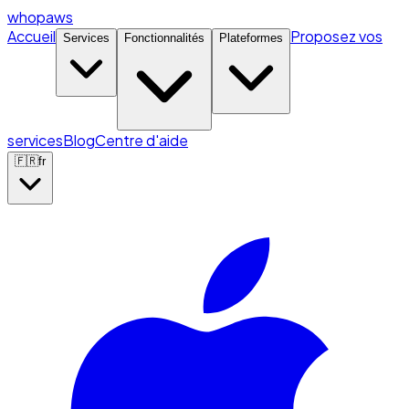
whopaws
Accueil
Proposez vos
Services
Fonctionnalités
Plateformes
services
Blog
Centre d'aide
🇫🇷
fr