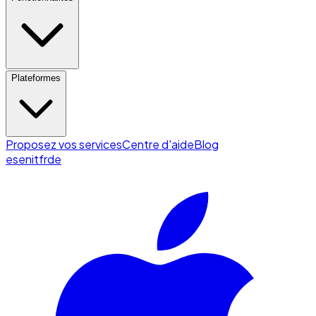
Plateformes
Proposez vos services
Centre d'aide
Blog
es
en
it
fr
de