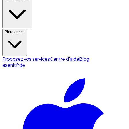
Plateformes
Proposez vos services
Centre d'aide
Blog
es
en
it
fr
de