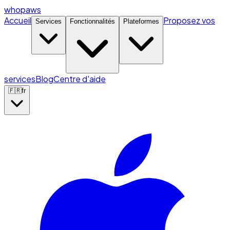
whopaws
Accueil
Proposez vos
Services
Fonctionnalités
Plateformes
services
Blog
Centre d'aide
🇫🇷
fr