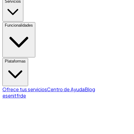
Servicios
Funcionalidades
Plataformas
Ofrece tus servicios
Centro de Ayuda
Blog
es
en
it
fr
de