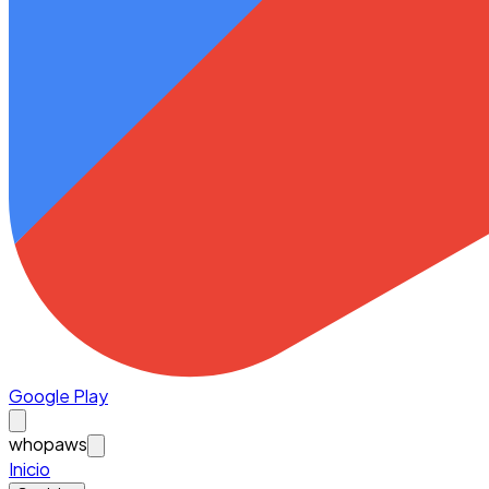
Google Play
whopaws
Inicio