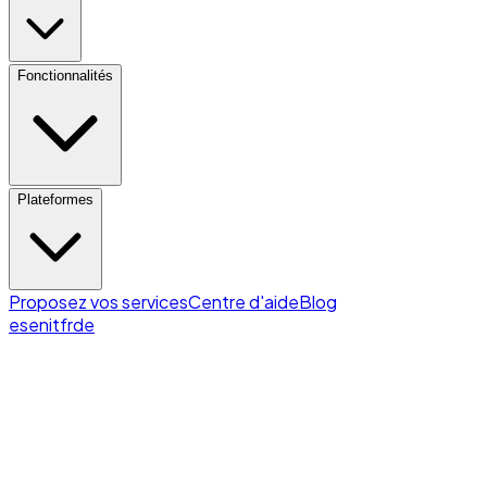
Fonctionnalités
Plateformes
Proposez vos services
Centre d'aide
Blog
es
en
it
fr
de