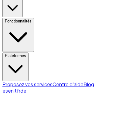
Fonctionnalités
Plateformes
Proposez vos services
Centre d'aide
Blog
es
en
it
fr
de