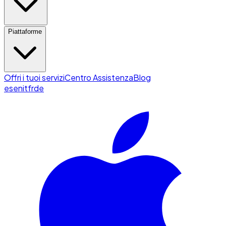
Piattaforme
Offri i tuoi servizi
Centro Assistenza
Blog
es
en
it
fr
de