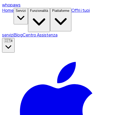
whopaws
Home
Offri i tuoi
Servizi
Funzionalità
Piattaforme
servizi
Blog
Centro Assistenza
🇮🇹
it