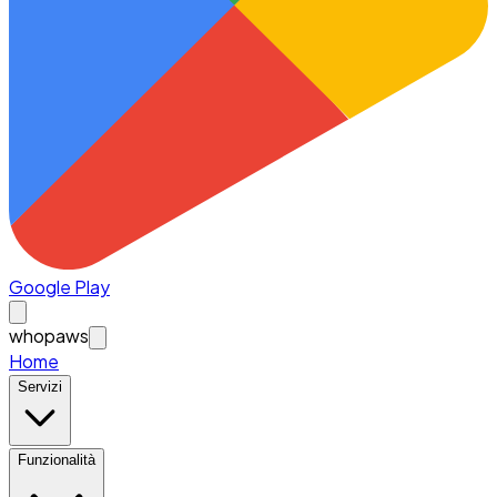
Google Play
whopaws
Home
Servizi
Funzionalità