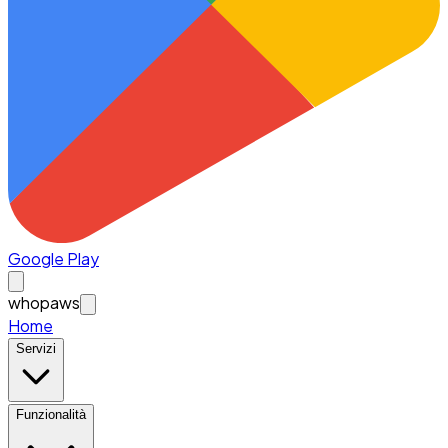
Google Play
whopaws
Home
Servizi
Funzionalità