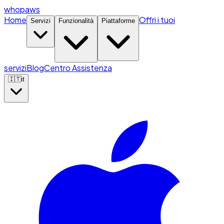
whopaws
Home
Offri i tuoi
Servizi
Funzionalità
Piattaforme
servizi
Blog
Centro Assistenza
🇮🇹
it