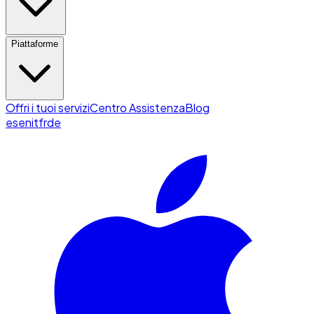
Piattaforme
Offri i tuoi servizi
Centro Assistenza
Blog
es
en
it
fr
de