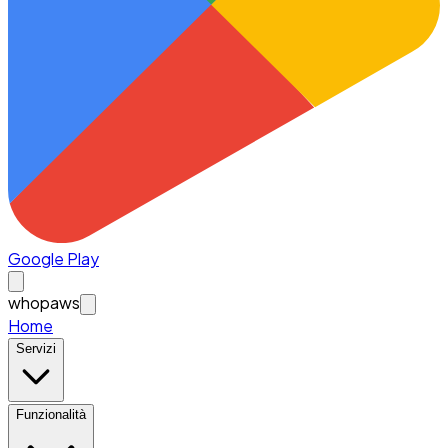
Google Play
whopaws
Home
Servizi
Funzionalità