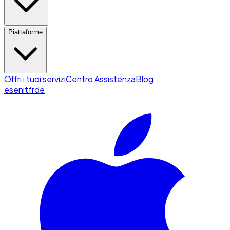
Piattaforme
Offri i tuoi servizi
Centro Assistenza
Blog
es
en
it
fr
de