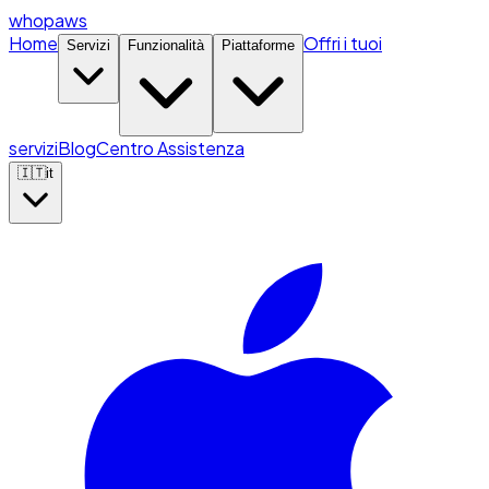
whopaws
Home
Offri i tuoi
Servizi
Funzionalità
Piattaforme
servizi
Blog
Centro Assistenza
🇮🇹
it