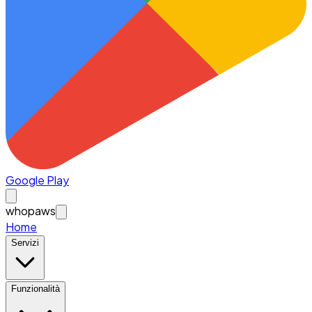
Google Play
whopaws
Home
Servizi
Funzionalità