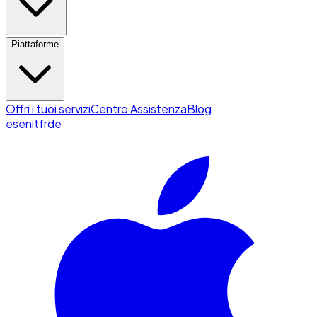
Piattaforme
Offri i tuoi servizi
Centro Assistenza
Blog
es
en
it
fr
de