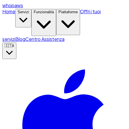
whopaws
Home
Offri i tuoi
Servizi
Funzionalità
Piattaforme
servizi
Blog
Centro Assistenza
🇮🇹
it