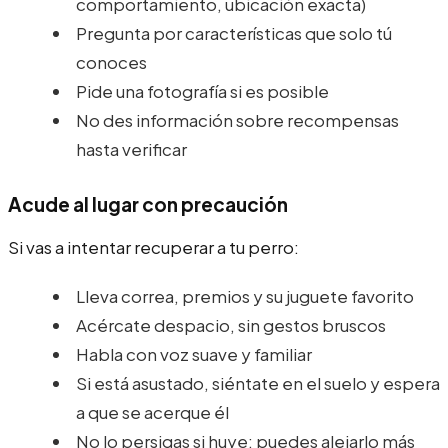
comportamiento, ubicación exacta)
Pregunta por características que solo tú
conoces
Pide una fotografía si es posible
No des información sobre recompensas
hasta verificar
Acude al lugar con precaución
Si vas a intentar recuperar a tu perro:
Lleva correa, premios y su juguete favorito
Acércate despacio, sin gestos bruscos
Habla con voz suave y familiar
Si está asustado, siéntate en el suelo y espera
a que se acerque él
No lo persigas si huye: puedes alejarlo más