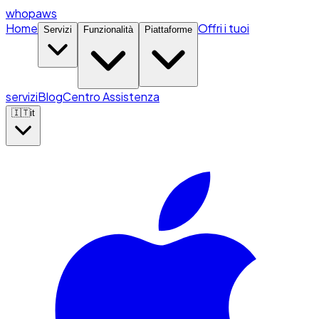
whopaws
Home
Offri i tuoi
Servizi
Funzionalità
Piattaforme
servizi
Blog
Centro Assistenza
🇮🇹
it