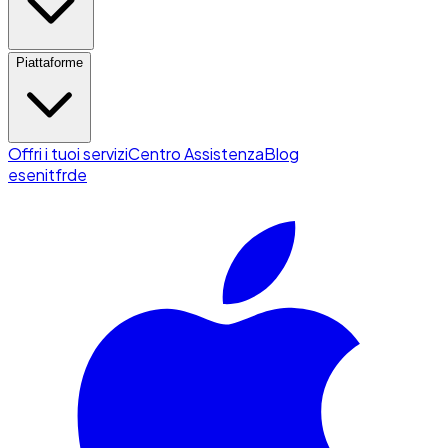
Piattaforme
Offri i tuoi servizi
Centro Assistenza
Blog
es
en
it
fr
de