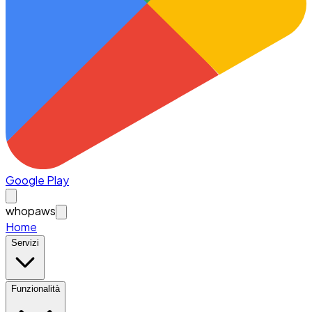
Google Play
whopaws
Home
Servizi
Funzionalità