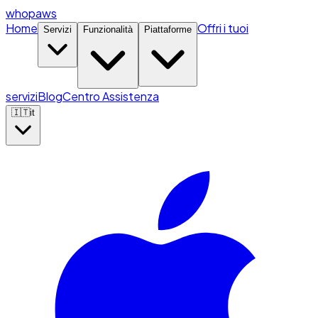
whopaws
Home
Offri i tuoi
Servizi
Funzionalità
Piattaforme
servizi
Blog
Centro Assistenza
🇮🇹
it