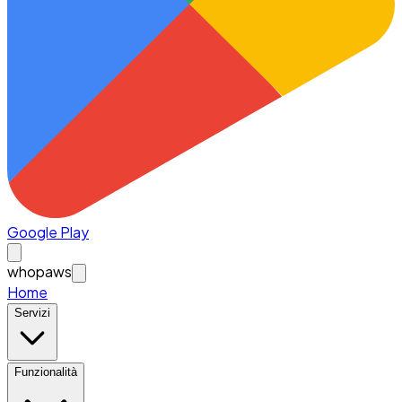
Google Play
whopaws
Home
Servizi
Funzionalità