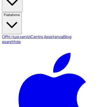
Piattaforme
Offri i tuoi servizi
Centro Assistenza
Blog
es
en
it
fr
de