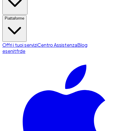
Piattaforme
Offri i tuoi servizi
Centro Assistenza
Blog
es
en
it
fr
de