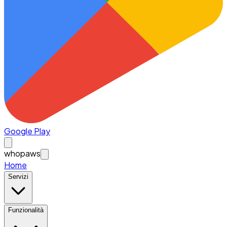
Google Play
whopaws
Home
Servizi
Funzionalità