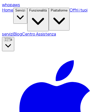
whopaws
Home
Offri i tuoi
Servizi
Funzionalità
Piattaforme
servizi
Blog
Centro Assistenza
🇮🇹
it