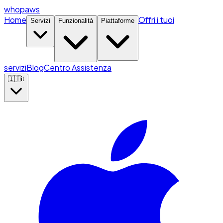
whopaws
Home
Offri i tuoi
Servizi
Funzionalità
Piattaforme
servizi
Blog
Centro Assistenza
🇮🇹
it