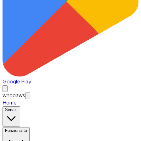
Google Play
whopaws
Home
Servizi
Funzionalità