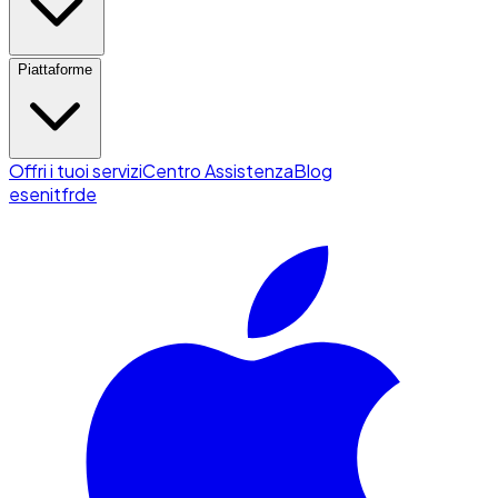
Piattaforme
Offri i tuoi servizi
Centro Assistenza
Blog
es
en
it
fr
de