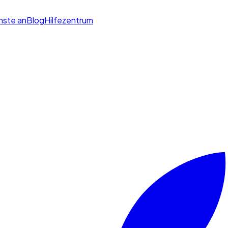
enste an
Blog
Hilfezentrum