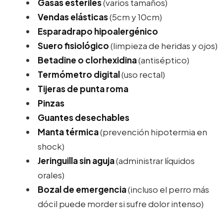
Gasas estériles
(varios tamaños)
Vendas elásticas
(5cm y 10cm)
Esparadrapo hipoalergénico
Suero fisiológico
(limpieza de heridas y ojos)
Betadine o clorhexidina
(antiséptico)
Termómetro digital
(uso rectal)
Tijeras de punta roma
Pinzas
Guantes desechables
Manta térmica
(prevención hipotermia en
shock)
Jeringuilla sin aguja
(administrar líquidos
orales)
Bozal de emergencia
(incluso el perro más
dócil puede morder si sufre dolor intenso)